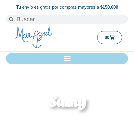
Ir
Tu envío es gratis por compras mayores a
$150.000
al
Buscar
Buscar
contenido
Carrito
$
0
Samy