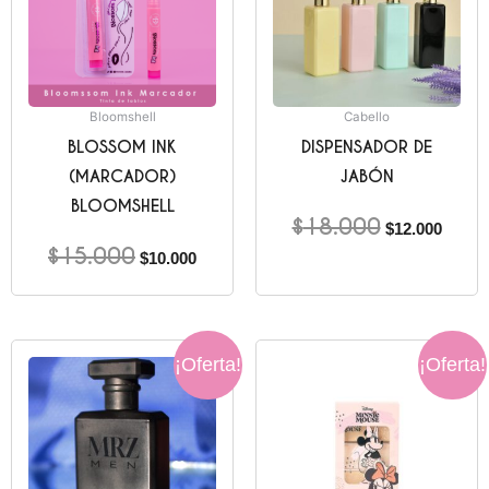
Bloomshell
Cabello
BLOSSOM INK
DISPENSADOR DE
(MARCADOR)
JABÓN
BLOOMSHELL
$
18.000
$
12.000
$
15.000
$
10.000
El
El
El
El
¡Oferta!
¡Oferta!
precio
precio
precio
precio
original
actual
original
actual
era:
es:
era:
es:
$45.000.
$35.000.
$35.000.
$24.00