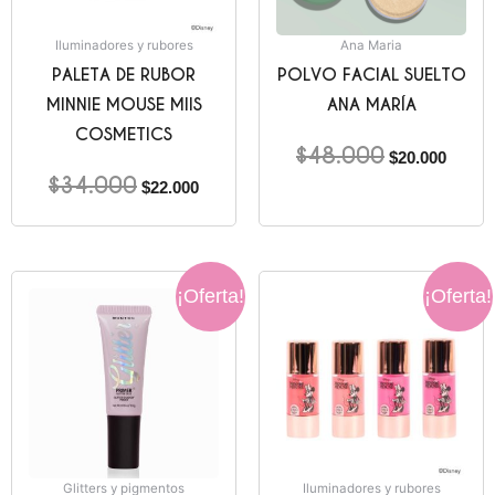
Iluminadores y rubores
Ana Maria
PALETA DE RUBOR
POLVO FACIAL SUELTO
MINNIE MOUSE MIIS
ANA MARÍA
COSMETICS
$
48.000
$
20.000
$
34.000
$
22.000
El
El
El
El
¡Oferta!
¡Oferta!
precio
precio
precio
precio
original
actual
original
actual
era:
es:
era:
es:
$22.000.
$10.000.
$30.000.
$20.00
Glitters y pigmentos
Iluminadores y rubores