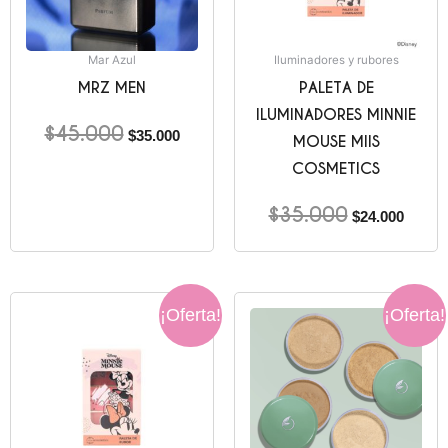
Mar Azul
Iluminadores y rubores
MRZ MEN
PALETA DE
ILUMINADORES MINNIE
$
45.000
$
35.000
MOUSE MIIS
COSMETICS
$
35.000
$
24.000
El
El
El
El
¡Oferta!
¡Oferta!
precio
precio
precio
precio
original
actual
original
actual
era:
es:
era:
es:
$34.000.
$22.000.
$48.000.
$20.00