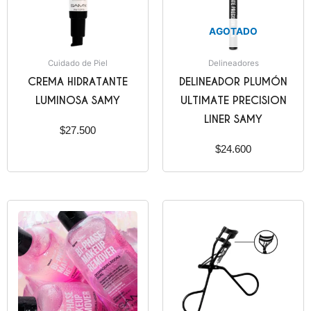
AGOTADO
Cuidado de Piel
Delineadores
CREMA HIDRATANTE
DELINEADOR PLUMÓN
LUMINOSA SAMY
ULTIMATE PRECISION
LINER SAMY
$
27.500
$
24.600
Rango
de
precios:
desde
$24.000
hasta
$40.000