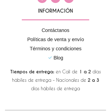
a
n
h
c
s
a
e
t
t
INFORMACIÓN
b
a
s
o
g
a
o
r
p
k
a
p
Contáctanos
-
m
Políticas de venta y envío
f
Términos y condiciones
Blog
Tiempos de entrega:
en Cali de
1 a 2
días
hábiles de entrega – Nacionales de
2 a 3
días hábiles de entrega