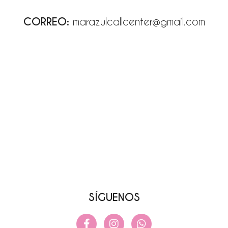
CORREO:
marazulcallcenter@gmail.com
SÍGUENOS
F
I
W