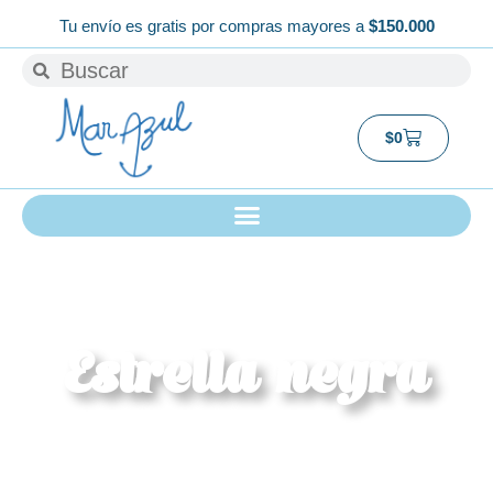
Ir
Tu envío es gratis por compras mayores a
$150.000
al
Buscar
Buscar
contenido
Carrito
$
0
Estrella negra