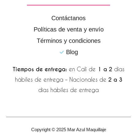
o
g
a
o
r
p
k
a
p
Contáctanos
-
m
Políticas de venta y envío
f
Términos y condiciones
Blog
Tiempos de entrega:
en Cali de
1 a 2
días
hábiles de entrega – Nacionales de
2 a 3
días hábiles de entrega
Copyright © 2025 Mar Azul Maquillaje