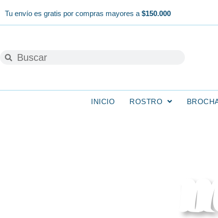
Ir
Tu envío es gratis por compras mayores a
$150.000
al
contenido
Buscar
Buscar
INICIO
ROSTRO
BROCH
m