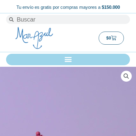
Ir
Tu envío es gratis por compras mayores a
$150.000
al
Buscar
Buscar
contenido
Carrito
$
0