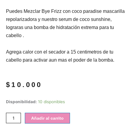
Puedes Mezclar Bye Frizz con coco paradise mascarilla
repolarizadora y nuestro serum de coco sunshine,
lograras una bomba de hidratación extrema para tu
cabello .
Agrega calor con el secador a 15 centimetros de tu
cabello para activar aun mas el poder de la bomba.
$
10.000
Bomba
Disponibilidad:
10 disponibles
golden
bye
Añadir al carrito
frizz
cantidad