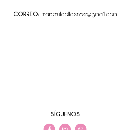
CORREO:
marazulcallcenter@gmail.com
SÍGUENOS
F
I
W