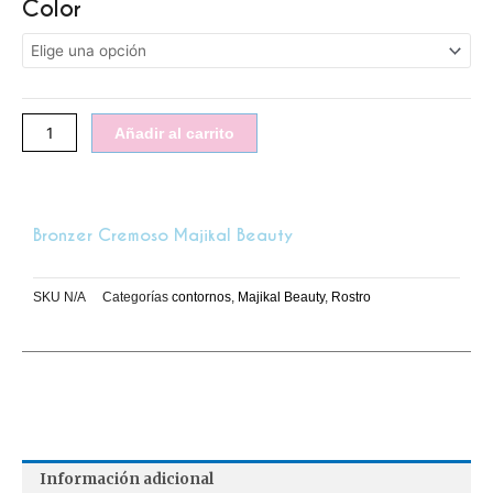
Color
cremoso
Majikal
beauty
cantidad
Añadir al carrito
Bronzer Cremoso Majikal Beauty
SKU
N/A
Categorías
contornos
,
Majikal Beauty
,
Rostro
Información adicional