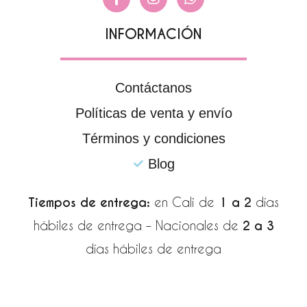
a
n
h
c
s
a
e
t
t
INFORMACIÓN
b
a
s
o
g
a
o
r
p
k
a
p
Contáctanos
-
m
Políticas de venta y envío
f
Términos y condiciones
Blog
Tiempos de entrega:
en Cali de
1 a 2
días
hábiles de entrega – Nacionales de
2 a 3
días hábiles de entrega