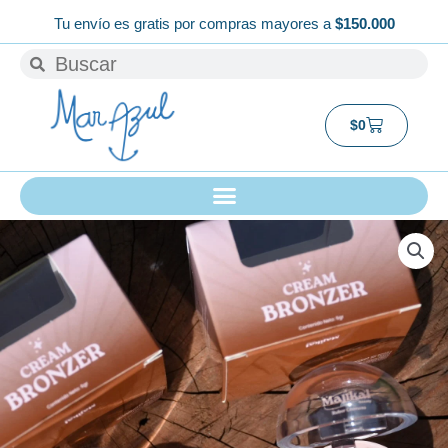
Ir
Tu envío es gratis por compras mayores a
$150.000
al
Buscar
Buscar
contenido
Carrito
$
0