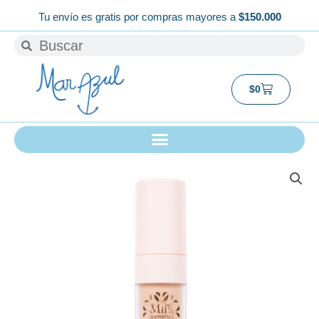
Ir
Tu envío es gratis por compras mayores a
$150.000
al
Buscar
Buscar
contenido
Carrito
$
0