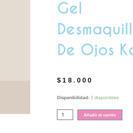
Gel
Desmaquil
De Ojos K
$
18.000
Gel
Disponibilidad:
2 disponibles
desmaquillante
de
Añadir al carrito
ojos
kaloe