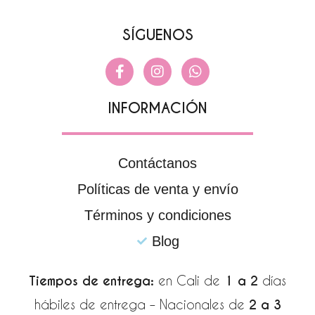
SÍGUENOS
F
I
W
a
n
h
c
s
a
e
t
t
INFORMACIÓN
b
a
s
o
g
a
o
r
p
k
a
p
Contáctanos
-
m
Políticas de venta y envío
f
Términos y condiciones
Blog
Tiempos de entrega:
en Cali de
1 a 2
días
hábiles de entrega – Nacionales de
2 a 3