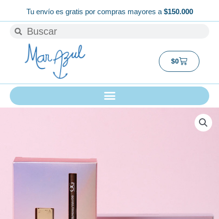
Ir
Tu envío es gratis por compras mayores a
$150.000
al
Buscar
Buscar
contenido
Carrito
$
0