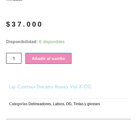
$
37.000
Lip
Disponibilidad:
6 disponibles
contour
Dreamy
Añadir al carrito
Honey
Val
x
Lip Contour Dreamy Honey Val X OG
OG
cantidad
Categorías
Delineadores
,
Labios
,
OG
,
Tintas y glosses