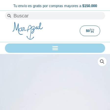
Ir
Tu envío es gratis por compras mayores a
$150.000
al
Buscar
Buscar
contenido
Carrito
$
0