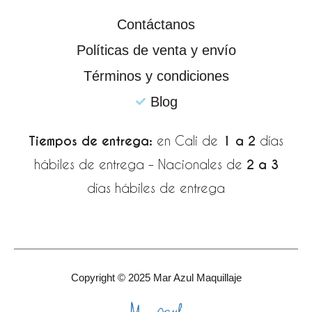
o
r
p
k
a
p
Contáctanos
-
m
Políticas de venta y envío
f
Términos y condiciones
Blog
Tiempos de entrega:
en Cali de
1 a 2
días
hábiles de entrega – Nacionales de
2 a 3
días hábiles de entrega
Copyright © 2025 Mar Azul Maquillaje