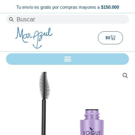
Ir
Tu envío es gratis por compras mayores a
$150.000
al
Buscar
Buscar
contenido
Carrito
$
0