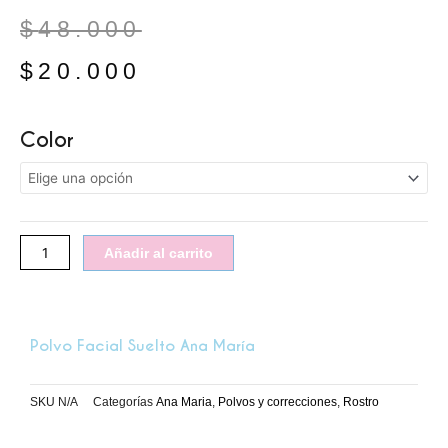
El
El
$
48.000
precio
precio
$
20.000
original
actual
Polvo
Color
era:
es:
Facial
Suelto
$48.000.
$20.000.
Ana
María
cantidad
Añadir al carrito
Polvo Facial Suelto Ana María
SKU
N/A
Categorías
Ana Maria
,
Polvos y correcciones
,
Rostro