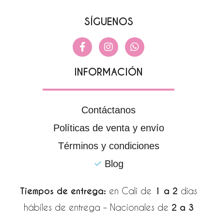
SÍGUENOS
F
I
W
a
n
h
c
s
a
e
t
t
INFORMACIÓN
b
a
s
o
g
a
o
r
p
k
a
p
Contáctanos
-
m
Políticas de venta y envío
f
Términos y condiciones
Blog
Tiempos de entrega:
en Cali de
1 a 2
días
hábiles de entrega – Nacionales de
2 a 3