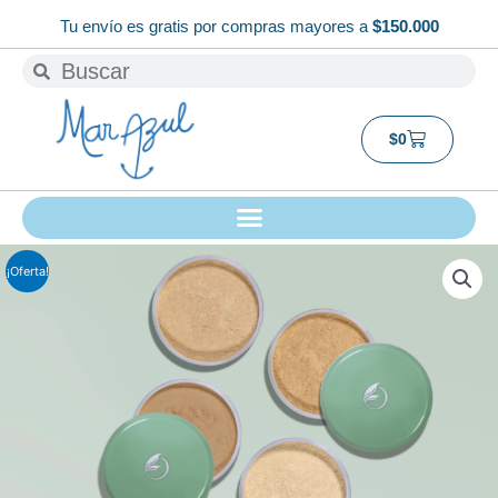
Ir
Tu envío es gratis por compras mayores a
$150.000
al
Buscar
Buscar
contenido
Carrito
$
0
¡Oferta!