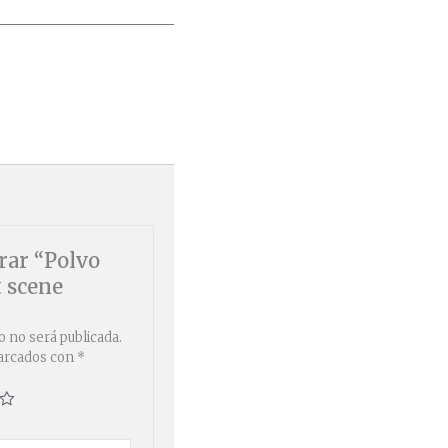
rar “Polvo
t scene
o no será publicada.
marcados con
*