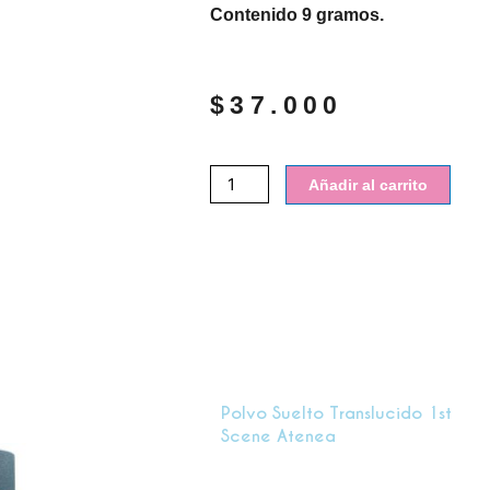
Contenido 9 gramos.
$
37.000
Polvo
Añadir al carrito
suelto
translucido
1st
scene
Atenea
cantidad
Polvo Suelto Translucido 1st
Scene Atenea