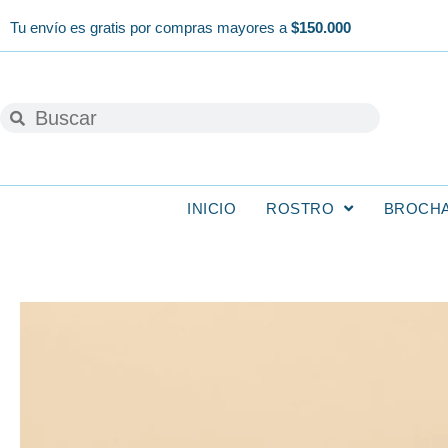
Ir
Tu envío es gratis por compras mayores a
$150.000
al
contenido
Buscar
Buscar
INICIO
ROSTRO
BROCH