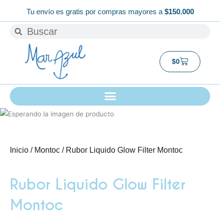
Ir
Tu envío es gratis por compras mayores a
$150.000
al
Buscar
Buscar
contenido
Carrito
$
0
Inicio
/
Montoc
/ Rubor Liquido Glow Filter Montoc
Rubor Liquido Glow Filter
Montoc