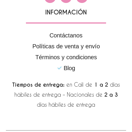
c
s
a
e
t
t
INFORMACIÓN
b
a
s
o
g
a
o
r
p
k
a
p
Contáctanos
-
m
Políticas de venta y envío
f
Términos y condiciones
Blog
Tiempos de entrega:
en Cali de
1 a 2
días
hábiles de entrega – Nacionales de
2 a 3
días hábiles de entrega