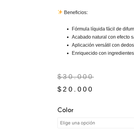
Beneficios:
Fórmula líquida fácil de difu
Acabado natural con efecto 
Aplicación versátil con dedo
Enriquecido con ingredientes
El
El
$
30.000
precio
precio
$
20.000
original
actual
Rubor
Color
era:
es:
liquido
Minnie
$30.000.
$20.000.
Mouse