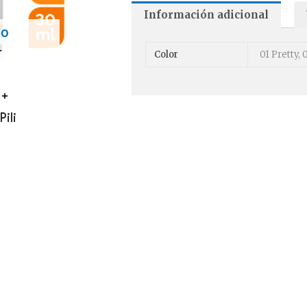
Información adicional
DO
Color
01 Pretty,
 +
ili