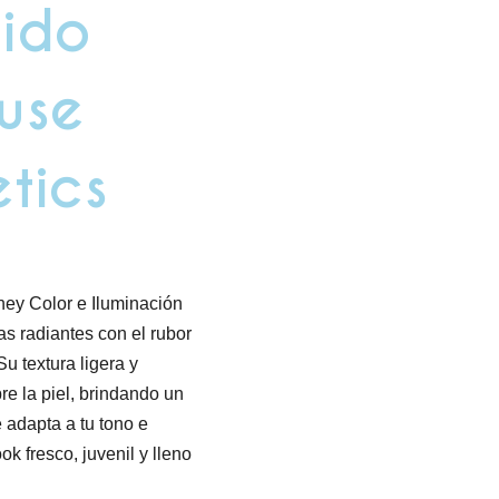
uido
use
tics
ey Color e Iluminación
as radiantes con el rubor
u textura ligera y
e la piel, brindando un
 adapta a tu tono e
k fresco, juvenil y lleno