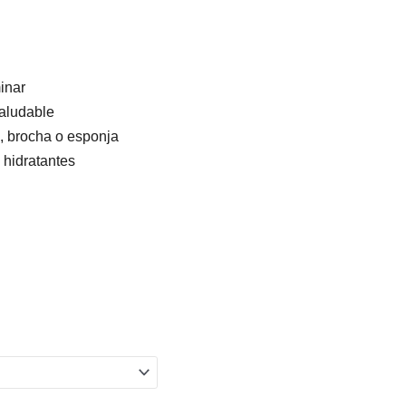
minar
saludable
s, brocha o esponja
 hidratantes