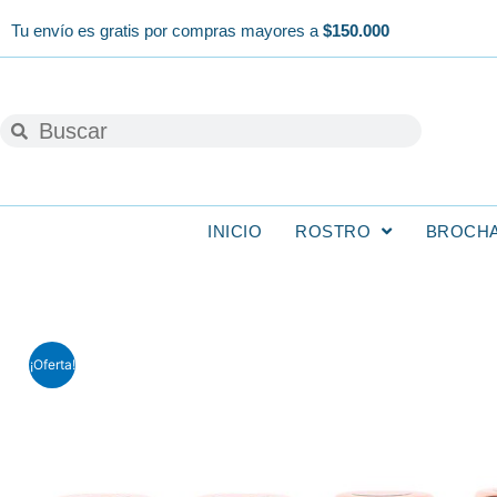
Ir
Tu envío es gratis por compras mayores a
$150.000
al
contenido
Buscar
Buscar
INICIO
ROSTRO
BROCH
¡Oferta!