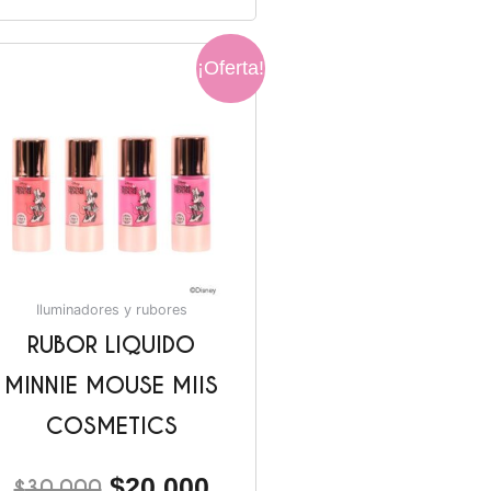
El
El
¡Oferta!
precio
precio
original
actual
era:
es:
.
$30.000.
$20.000.
Iluminadores y rubores
RUBOR LIQUIDO
MINNIE MOUSE MIIS
COSMETICS
$
20.000
$
30.000