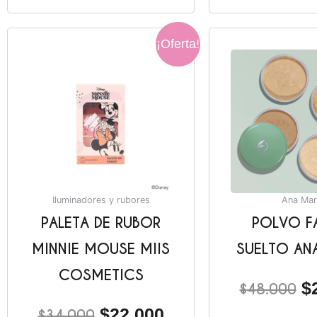
El
El
El
¡Oferta!
precio
precio
pr
original
actual
or
era:
es:
er
$34.000.
$22.000.
$
Iluminadores y rubores
Ana Mar
PALETA DE RUBOR
POLVO F
MINNIE MOUSE MIIS
SUELTO AN
COSMETICS
$
$
48.000
$
22.000
$
34.000