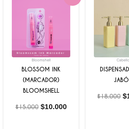
precio
precio
pr
original
actual
or
era:
es:
er
$15.000.
$10.000.
$
Bloomshell
Cabell
BLOSSOM INK
DISPENSA
(MARCADOR)
JABÓ
BLOOMSHELL
$
$
18.000
$
10.000
$
15.000