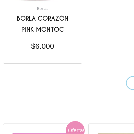
Borlas
BORLA CORAZÓN
PINK MONTOC
$
6.000
El
El
El
¡Oferta!