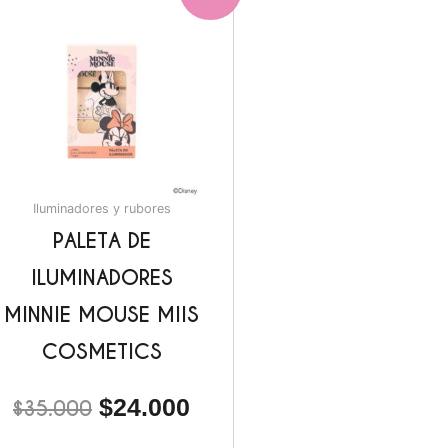
precio
precio
original
actual
era:
es:
.
$35.000.
$24.000.
Iluminadores y rubores
PALETA DE
ILUMINADORES
MINNIE MOUSE MIIS
COSMETICS
$
24.000
$
35.000