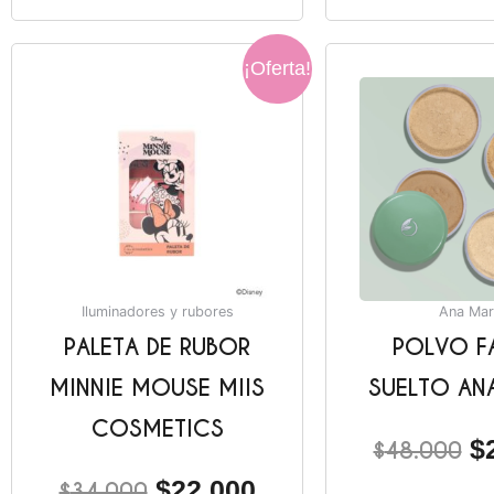
El
El
El
¡Oferta!
precio
precio
pr
original
actual
or
era:
es:
er
$34.000.
$22.000.
$
Iluminadores y rubores
Ana Mar
PALETA DE RUBOR
POLVO F
MINNIE MOUSE MIIS
SUELTO AN
COSMETICS
$
$
48.000
$
22.000
$
34.000