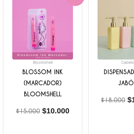
precio
precio
pr
original
actual
or
era:
es:
er
$15.000.
$10.000.
$
Bloomshell
Cabell
BLOSSOM INK
DISPENSA
(MARCADOR)
JABÓ
BLOOMSHELL
$
$
18.000
$
10.000
$
15.000