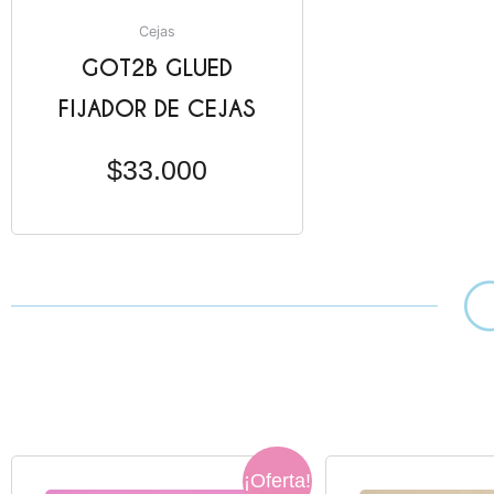
Cejas
GOT2B GLUED
FIJADOR DE CEJAS
$
33.000
El
El
El
¡Oferta!