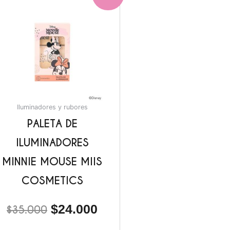
precio
precio
original
actual
era:
es:
.
$35.000.
$24.000.
Iluminadores y rubores
PALETA DE
ILUMINADORES
MINNIE MOUSE MIIS
COSMETICS
$
24.000
$
35.000