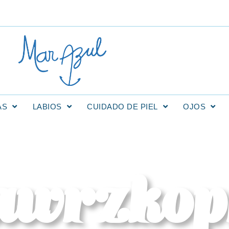
AS
LABIOS
CUIDADO DE PIEL
OJOS
awrzkop