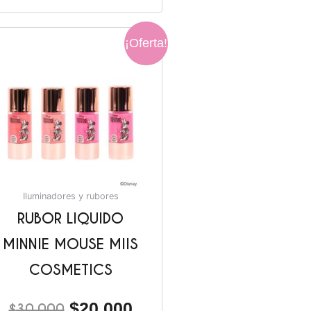
El
El
¡Oferta!
precio
precio
original
actual
era:
es:
.
$30.000.
$20.000.
Iluminadores y rubores
RUBOR LIQUIDO
MINNIE MOUSE MIIS
COSMETICS
$
20.000
$
30.000