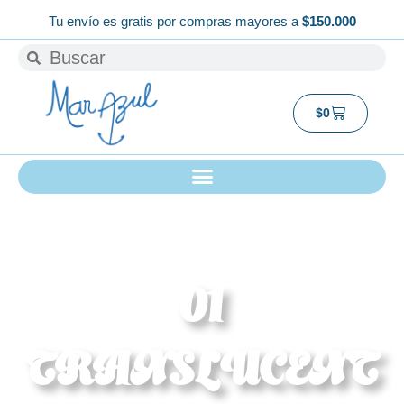
Ir
Tu envío es gratis por compras mayores a
$150.000
al
Buscar
Buscar
contenido
Carrito
$
0
01
TRANSLUCENT