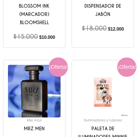
BLOSSOM INK
DISPENSADOR DE
(MARCADOR)
JABÓN
BLOOMSHELL
$
18.000
$
12.000
$
15.000
$
10.000
El
El
El
El
¡Oferta!
¡Oferta!
precio
precio
precio
precio
original
actual
original
actual
era:
es:
era:
es:
$45.000.
$35.000.
$35.000.
$24.00
Mar Azul
Iluminadores y rubores
MRZ MEN
PALETA DE
ILUMINADORES MINNIE