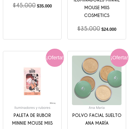
$
45.000
$
35.000
MOUSE MIIS
COSMETICS
$
35.000
$
24.000
El
El
El
El
¡Oferta!
¡Oferta!
precio
precio
precio
precio
original
actual
original
actual
era:
es:
era:
es:
$34.000.
$22.000.
$48.000.
$20.00
Iluminadores y rubores
Ana Maria
PALETA DE RUBOR
POLVO FACIAL SUELTO
MINNIE MOUSE MIIS
ANA MARÍA