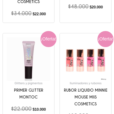
COSMETICS
$
48.000
$
20.000
$
34.000
$
22.000
El
El
El
El
¡Oferta!
¡Oferta!
precio
precio
precio
precio
original
actual
original
actual
era:
es:
era:
es:
$22.000.
$10.000.
$30.000.
$20.00
Glitters y pigmentos
Iluminadores y rubores
PRIMER GLITTER
RUBOR LIQUIDO MINNIE
MONTOC
MOUSE MIIS
COSMETICS
$
22.000
$
10.000